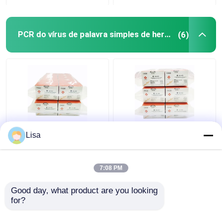
Materiais de consumo do laboratório médico
PCR do vírus de palavra simples de herpes
(6)
Jogo rápido do teste da segurança alimentar
Sistema de Imagem Western Blot
Microscópio Biológico
Detecção Kit
Detecção Kit
Lisa
Lyophilized 48tests/Kit
Lyophilized 96tests/Kit
do PCR do tempo real
do PCR do tempo real
de Epstein Barr Virus
de Epstein Barr Virus
7:08 PM
EBV
EBV
Melhor preço
Melhor preço
Good day, what product are you looking 
for?
Fale Conosco
Fale Conosco