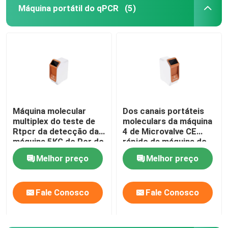
Máquina portátil do qPCR
(5)
Show de RV
Sobre nós
Excursão da fábrica
Máquina molecular
Dos canais portáteis
multiplex do teste de
moleculars da máquina
Controle da qualidade
Rtpcr da detecção da
4 de Microvalve CE
máquina 5KG do Pcr do
rápido da máquina do
Rt da ponta de prova
Pcr do Rt QPCR
Contacte-nos
Melhor preço
Melhor preço
de Taqman
Notícia
Fale Conosco
Fale Conosco
Casos