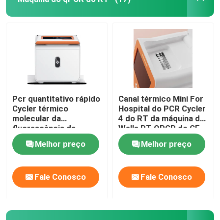
Pcr quantitativo rápido
Canal térmico Mini For
Cycler térmico
Hospital do PCR Cycler
molecular da
4 do RT da máquina de
fluorescência da
Wells RT QPCR do CE
máquina NMPA do RT
16
Melhor preço
Melhor preço
QPCR
Casa
Fale Conosco
Fale Conosco
Produtos
Vídeos