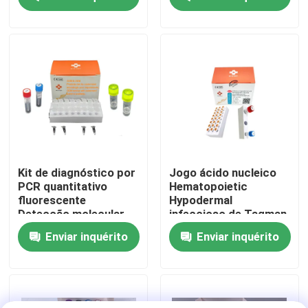
Show de RV
Sobre nós
Excursão da fábrica
Controle da qualidade
Kit de diagnóstico por
Jogo ácido nucleico
PCR quantitativo
Hematopoietic
fluorescente
Hypodermal
Contacte-nos
Detecção molecular
infeccioso de Taqman
de patógenos
QPCR do vírus da
Enviar inquérito
Enviar inquérito
aquáticos 48
necrose (IHHNV)
testes/Kit Diagnóstico
Notícia
Casos