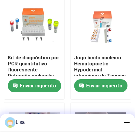
Show de RV
Sobre nós
Excursão da fábrica
Kit de diagnóstico por
Jogo ácido nucleico
PCR quantitativo
Hematopoietic
fluorescente
Hypodermal
Controle da qualidade
Detecção molecular
infeccioso de Taqman
de patógenos
QPCR do vírus da
Enviar inquérito
Enviar inquérito
aquáticos 48
necrose (IHHNV)
Contacte-nos
testes/Kit Diagnóstico
Notícia
Lisa
Casos