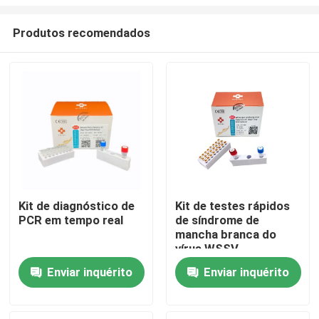
Produtos recomendados
Kit de diagnóstico de
Kit de testes rápidos
PCR em tempo real
de síndrome de
Casa
mancha branca do
vírus WSSV
Produtos
Enviar inquérito
Enviar inquérito
Vídeos