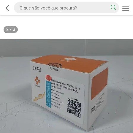
2
/
3